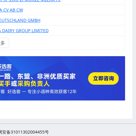
IA CV AB CW
DEUTSCHLAND GMBH
A DAIRY GROUP LIMITED
更多
安备31011302004455号