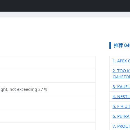
推荐 0
1. APEX 
2. ТОО
СИНЕГО
3. KAUF
eight, not exceeding 27 %
4. NESTL
5. F H U
6. PETR
7. PROC