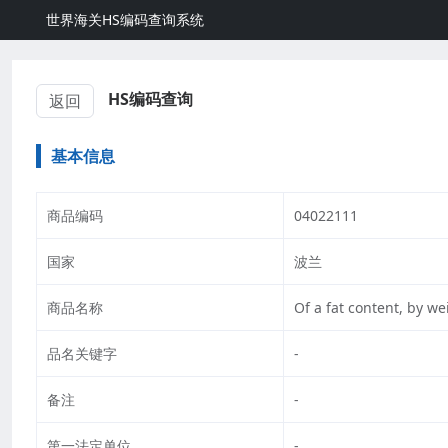
世界海关HS编码查询系统
HS编码查询
返回
基本信息
商品编码
04022111
国家
波兰
商品名称
Of a fat content, by w
品名关键字
-
备注
-
第一法定单位
-