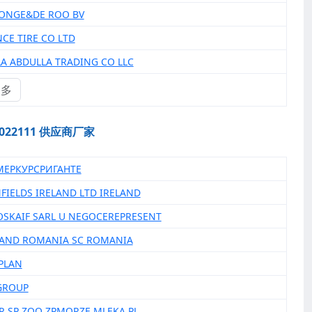
DONGE&DE ROO BV
NCE TIRE CO LTD
LA ABDULLA TRADING CO LLC
更多
4022111 供应商厂家
МЕРКУРСРИГАНТЕ
NFIELDS IRELAND LTD IRELAND
GOSKAIF SARL U NEGOCEREPRESENT
LAND ROMANIA SC ROMANIA
YPLAN
 GROUP
ER SP ZOO ZPMORZE MLEKA PL