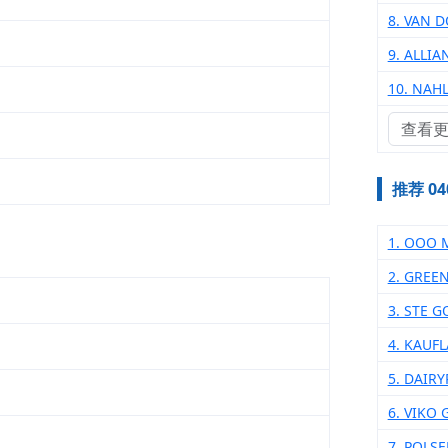
8. VAN 
9. ALLIA
10. NAH
查看
推荐 0
1. ООО 
2. GREE
3. STE 
4. KAUF
5. DAIR
6. VIKO
7. POLS